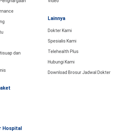
& Penghargaan
Video
rnance
Lainnya
ing
Dokter Kami
tu
Spesialis Kami
Telehealth Plus
tisuap dan
Hubungi Kami
snis
Download Brosur Jadwal Dokter
aket
 Hospital