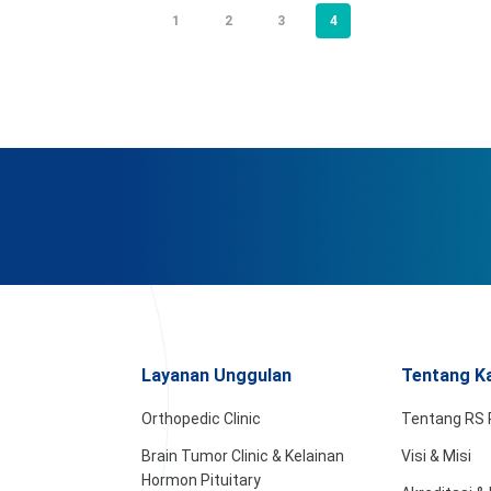
1
2
3
4
Layanan Unggulan
Tentang K
Orthopedic Clinic
Tentang RS 
Brain Tumor Clinic & Kelainan
Visi & Misi
Hormon Pituitary