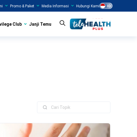
mi
Promo & Paket
Media Informasi
Hubungi Kami
ID
vilege Club
Janji Temu