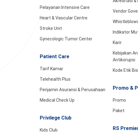
Akreditasi 
Pelayanan Intensive Care
Vendor Gove
Heart & Vascular Centre
Whistleblow
Stroke Unit
Indikator Mu
Gynecologic Tumor Center
Karir
Kebijakan An
Patient Care
Antikorupsi
Tarif Kamar
Kode Etik Bi
Telehealth Plus
Promo & P
Penjamin Asuransi & Perusahaan
Medical Check Up
Promo
Paket
Privilege Club
RS Premier
Kids Club