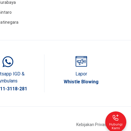
Surabaya
intaro
Jatinegara
tsapp IGD &
Lapor
Ambulans
Whistle Blowing
811-3118-281
Kebijakan Privasi
Hubungi
Kami