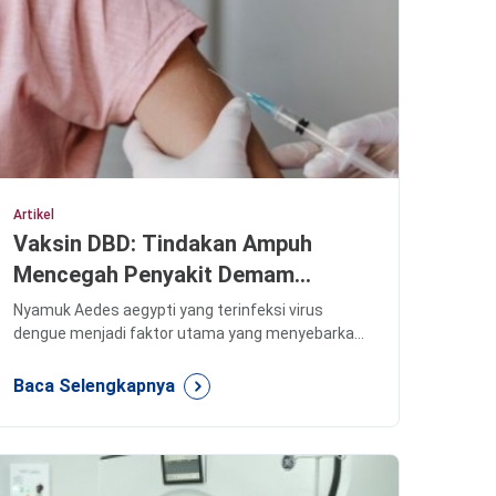
Artikel
Vaksin DBD: Tindakan Ampuh
Mencegah Penyakit Demam
Berdarah
Nyamuk Aedes aegypti yang terinfeksi virus
dengue menjadi faktor utama yang menyebarkan
penyakit ini kepada manusia melalui gigitannya.
Baca Selengkapnya