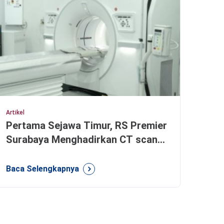
Artikel
Pertama Sejawa Timur, RS Premier
Surabaya Menghadirkan CT scan
512 Slices teknologi terbaru
#checkupcanggih
Baca Selengkapnya