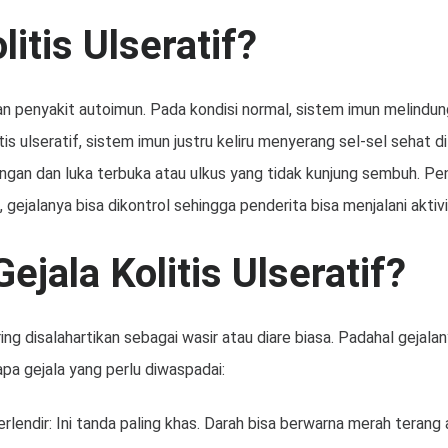
litis Ulseratif?
an penyakit autoimun. Pada kondisi normal, sistem imun melindung
tis ulseratif, sistem imun justru keliru menyerang sel-sel sehat di
gan dan luka terbuka atau ulkus yang tidak kunjung sembuh. Penya
gejalanya bisa dikontrol sehingga penderita bisa menjalani aktiv
ejala Kolitis Ulseratif?
ering disalahartikan sebagai wasir atau diare biasa. Padahal gejala
pa gejala yang perlu diwaspadai:
rlendir: Ini tanda paling khas. Darah bisa berwarna merah terang 