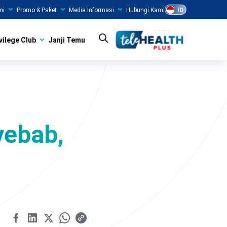
mi
Promo & Paket
Media Informasi
Hubungi Kami
ID
vilege Club
Janji Temu
nyebab,