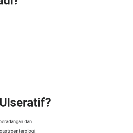
adi?
Ulseratif?
 peradangan dan
gastroenterologi.