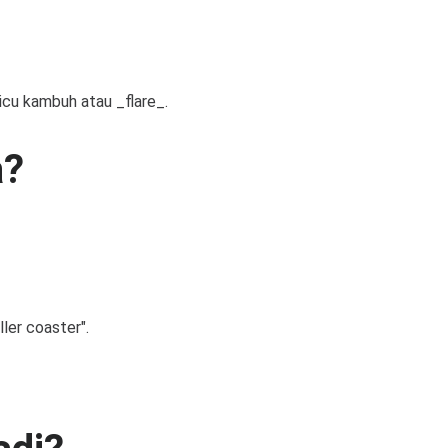
cu kambuh atau _flare_.
a?
ler coaster".