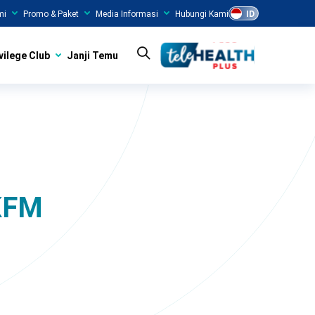
mi
Promo & Paket
Media Informasi
Hubungi Kami
ID
vilege Club
Janji Temu
-KFM