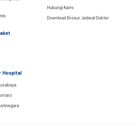
Hubungi Kami
snis
Download Brosur Jadwal Dokter
aket
 Hospital
Surabaya
intaro
Jatinegara