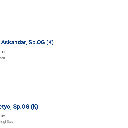
 Askandar, Sp.OG (K)
gan
ogi
setyo, Sp.OG (K)
gan
logi Sosial