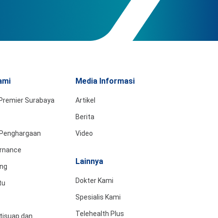
ami
Media Informasi
Premier Surabaya
Artikel
Berita
& Penghargaan
Video
rnance
Lainnya
ing
Dokter Kami
tu
Spesialis Kami
Telehealth Plus
tisuap dan