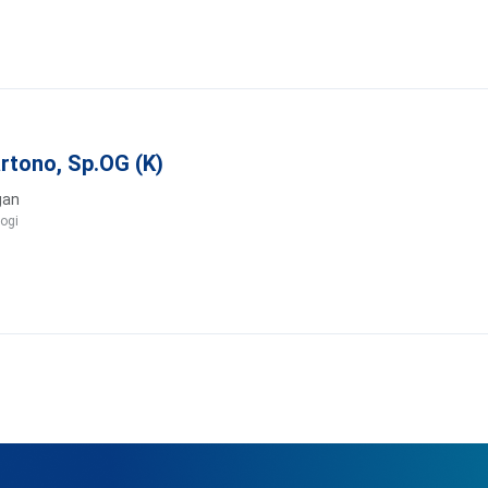
artono, Sp.OG (K)
gan
ogi