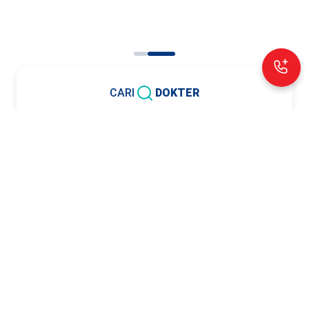
Cari dokter spesialis terbaik sesuai kebutuhan
Lihat Profil Dokter
Anda.
CARI
DOKTER
Nama Dokter
Spesialis
PIlih Hari
Cari Dokter