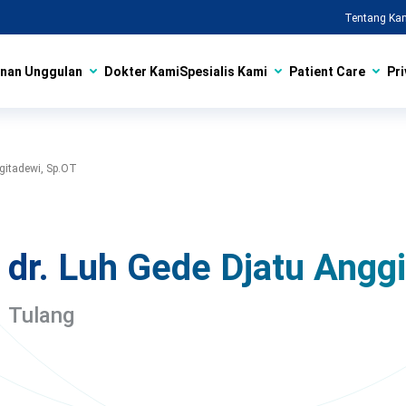
Tentang Ka
nan Unggulan
Dokter Kami
Spesialis Kami
Patient Care
Pri
ggitadewi, Sp.OT
dr. Luh Gede Djatu Angg
Tulang