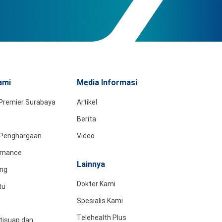
ami
Media Informasi
Premier Surabaya
Artikel
Berita
& Penghargaan
Video
rnance
Lainnya
ing
Dokter Kami
tu
Spesialis Kami
Telehealth Plus
tisuap dan