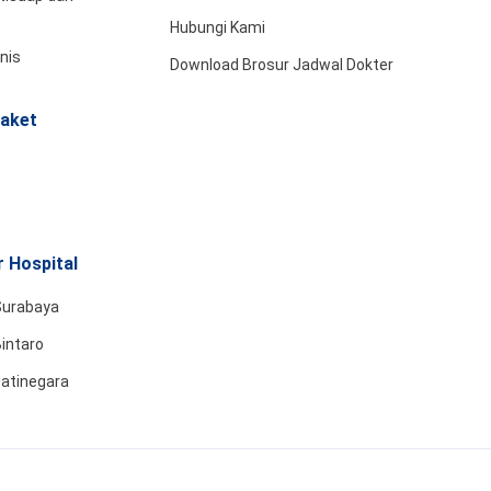
Hubungi Kami
snis
Download Brosur Jadwal Dokter
aket
 Hospital
Surabaya
intaro
Jatinegara