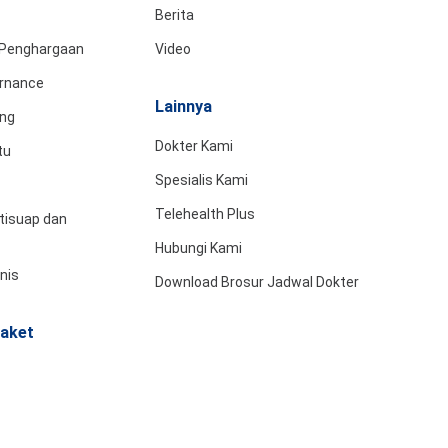
Berita
& Penghargaan
Video
rnance
Lainnya
ing
Dokter Kami
tu
Spesialis Kami
Telehealth Plus
tisuap dan
Hubungi Kami
snis
Download Brosur Jadwal Dokter
aket