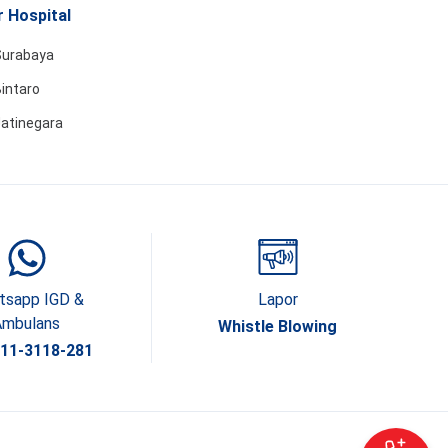
 Hospital
Surabaya
intaro
Jatinegara
tsapp IGD &
Lapor
Ambulans
Whistle Blowing
811-3118-281