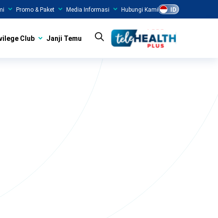
mi
Promo & Paket
Media Informasi
Hubungi Kami
ID
vilege Club
Janji Temu