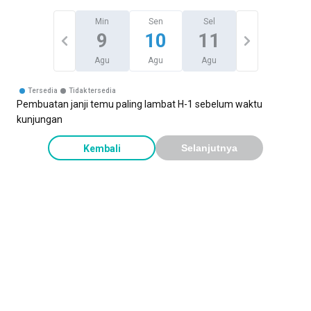
Min
Sen
Sel
9
10
11
Agu
Agu
Agu
Tersedia
Tidak tersedia
Pembuatan janji temu paling lambat H-1 sebelum waktu
kunjungan
Kembali